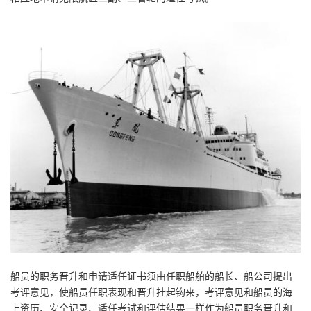
船员的职务晋升和申请适任证书须由任职船舶的船长、船公司提出
考评意见，使船员任职表现和晋升挂起钩来，考评意见和船员的海
上资历、安全记录、适任考试和评估结果一样作为船员职务晋升和