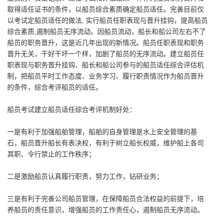
取得适任证书的条件，以船员综合素质确定船员适任。完善目前仅
以考试定船员适任的做法, 实行船员任职表现与晋升挂钩，提高船员
综合素质,遏制船员无序流动。因船员流动，船长和船公司左右不了
船员的职务晋升，这是近几年出现的新情况。船员任职表现和职务
晋升无关，干好干坏一个样，加剧了船员的无序流动。建立船员任
职表现与职务晋升挂钩、船长和船公司参与的船员适任综合评估机
制，把船员平时工作态度、业务学习、履行职责情况作为船员晋升
的条件，综合考评船员的适任。
船员考试建立船员适任综合考评机制好处：
一是有利于加强船舶管理，船舶的自身管理是水上安全管理的基
石，船员晋升船长有表决权，有利于树立船长权威，维护船上各司
其职、令行禁止的工作秩序；
二是激励船员认真履行职责，努力工作，钻研业务；
三是有利于完善公司船员管理，在保障船员合法权益的前提下，培
养船员的责任意识，增强船员的工作责任心，遏制船员无序流动。