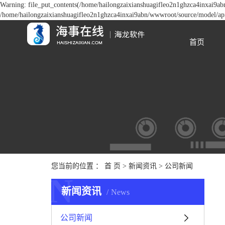
Warning: file_put_contents(/home/hailongzaixianshuagifleo2n1ghzca4inxai9abn
/home/hailongzaixianshuagifleo2n1ghzca4inxai9abn/wwwroot/source/model/api.
首页
您当前的位置 ：
首 页
>
新闻资讯
>
公司新闻
N
新闻资讯
News
公司新闻