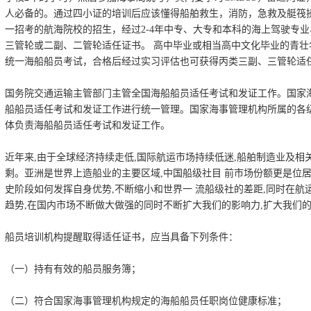
人必备的。通过四小证的培训后应该懂得船舶救生，消防，急救及艇筏
一招考的航海院校的招生，经过2-4年中专、大专和本科的海上驾驶专
三管轮或二副、二管轮适任证书。 高中毕业或相当高中文化毕业的青
统一海船船员考试，合格后经过实习评估也可获得丙类三副、三管轮适
国务院交通运输主管部门主管全国海船船员适任考试和发证工作。国家
船船员适任考试和发证工作进行统一管理。国家海事管理机构所属的各
体负责海船船员适任考试和发证工作。
近年来,由于全球经济持续走低,国际航运市场持续低迷,船舶制造业及相
剩。亚洲是世界上造船业的主要区域,中国船级社目 前市场份额更是位居
史阶段如何发挥自身优势,不断缩小和世界一 流船级社的差距,同时在航
趋势,在国内市场不断做大做强的同时不断扩大我们的影响力,扩大我们的
船员培训机构提醒取得适任证书，应当具备下列条件：
（一）持有有效的船员服务簿；
（二）符合国家海事管理机构规定的海船船员任职岗位健康标准；